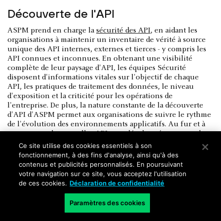
Découverte de l'API
ASPM prend en charge la
sécurité des API
, en aidant les
organisations à maintenir un inventaire de vérité à source
unique des API internes, externes et tierces - y compris les
API connues et inconnues. En obtenant une visibilité
complète de leur paysage d'API, les équipes Sécurité
disposent d'informations vitales sur l'objectif de chaque
API, les pratiques de traitement des données, le niveau
d'exposition et la criticité pour les opérations de
l'entreprise. De plus, la nature constante de la découverte
d'API d'ASPM permet aux organisations de suivre le rythme
de l'évolution des environnements applicatifs. Au fur et à
mesure que de nouvelles API sont développées ou que des
API existantes sont modifiées, l'inventaire se met à jour
Ce site utilise des cookies essentiels à son
automatiquement, ce qui permet aux équipes de sécurité de
fonctionnement, à des fins d'analyse, ainsi qu'à des
toujours disposer d'une image actualisée et précise de leur
contenus et publicités personnalisés. En poursuivant
paysage d'API.
votre navigation sur ce site, vous acceptez l'utilisation
de ces cookies.
Déclaration de confidentialité
Paramètres des cookies