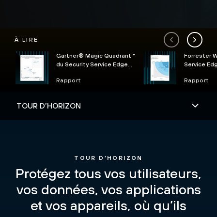
À LIRE
Gartner® Magic Quadrant™
Forrester 
du Security Service Edge
Service Edg
(SSE)
2024
Rapport
Rapport
TOUR D’HORIZON
Protégez tous vos utilisateurs,
vos données, vos applications
et vos appareils, où qu’ils