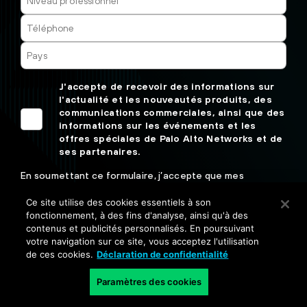
J'accepte de recevoir des informations sur
l'actualité et les nouveautés produits, des
communications commerciales, ainsi que des
informations sur les événements et les
offres spéciales de Palo Alto Networks et de
ses partenaires.
En soumettant ce formulaire, j’accepte que mes
données personnelles soient traitées conformément à
la
politique de confidentialité
et aux
conditions
Ce site utilise des cookies essentiels à son
d’utilisation
de Palo Alto Networks.
fonctionnement, à des fins d'analyse, ainsi qu'à des
contenus et publicités personnalisés. En poursuivant
Ce site est protégé par reCAPTCHA et est soumis à la
votre navigation sur ce site, vous acceptez l'utilisation
Politique de confidentialité
et aux
Conditions générales
de
de ces cookies.
Déclaration de confidentialité
Google.
Paramètres des cookies
Échangeons