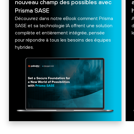
nouveau champ des possibles avec
Prisma SASE
Découvrez dans notre eBook comment Prisma
A
SASE et sa technologie IA offrent une solution
d
complète et entièrement intégrée, pensée
l
pour répondre à tous les besoins des équipes
hybrides.