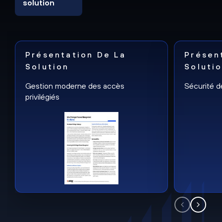
solution
Présentation De La
Présen
Solution
Soluti
Gestion moderne des accès
Sécurité d
privilégiés