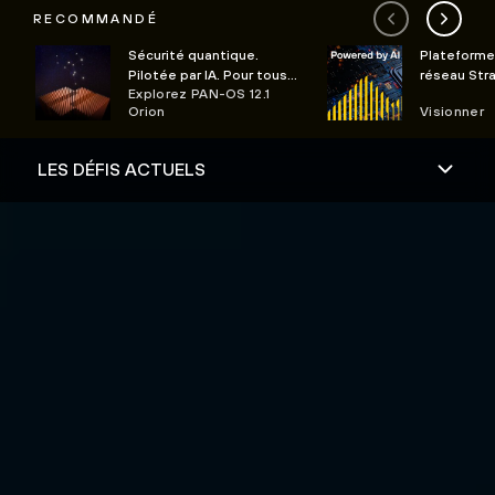
RECOMMANDÉ
Sécurité quantique.
Plateforme
Pilotée par IA. Pour tous
réseau Stra
Explorez PAN-OS 12.1
les clouds.
sécuriser, 
Orion
Visionner
moment