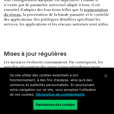
Une configuration adéquate est impérative. Comme il
n'existe pas de paramètre universel adapté à tous, il est
essentiel d'adapter des fonctions telles que la
segmentation
du réseau
, la priorisation de la bande passante et le contrôle
des applications. Des politiques détaillées spécifiant les
services, les applications et les réseaux autorisés sont utiles.
Mises à jour régulières
Les menaces évoluent constamment. Par conséquent, les
pare-feu nécessitent des mises à jour périodiques pour
remédier aux vulnérabilités et actualiser les définitions du
Ce site utilise des cookies essentiels à son
trafic hostile. Il est conseillé d'établir un calendrier
fonctionnement, à des fins d'analyse, ainsi qu'à des
cohérent de révision et de mise à jour afin de garantir une
contenus et publicités personnalisés. En poursuivant
protection maximale. Avant de procéder à une mise à jour, il
votre navigation sur ce site, vous acceptez l'utilisation
est essentiel d'en évaluer les conséquences, telles que les
de ces cookies.
Déclaration de confidentialité
perturbations potentielles ou les problèmes de
performance.
Paramètres des cookies