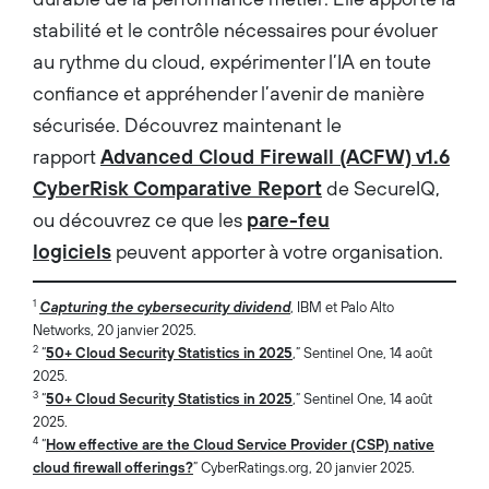
stabilité et le contrôle nécessaires pour évoluer
au rythme du cloud, expérimenter l’IA en toute
confiance et appréhender l’avenir de manière
sécurisée. Découvrez maintenant le
rapport
Advanced Cloud Firewall (ACFW) v1.6
CyberRisk Comparative Report
de SecureIQ,
ou découvrez ce que les
pare-feu
logiciels
peuvent apporter à votre organisation.
1
Capturing the cybersecurity dividend
, IBM et Palo Alto
Networks, 20 janvier 2025.
2
“
50+ Cloud Security Statistics in 2025
,” Sentinel One, 14 août
2025.
3
“
50+ Cloud Security Statistics in 2025
,” Sentinel One, 14 août
2025.
4
“
How effective are the Cloud Service Provider (CSP) native
cloud firewall offerings?
” CyberRatings.org, 20 janvier 2025.