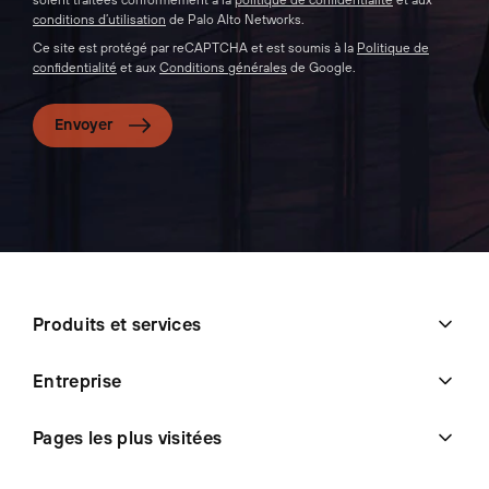
conditions d’utilisation
de Palo Alto Networks.
Ce site est protégé par reCAPTCHA et est soumis à la
Politique de
confidentialité
et aux
Conditions générales
de Google.
Envoyer
Produits et services
Entreprise
Pages les plus visitées