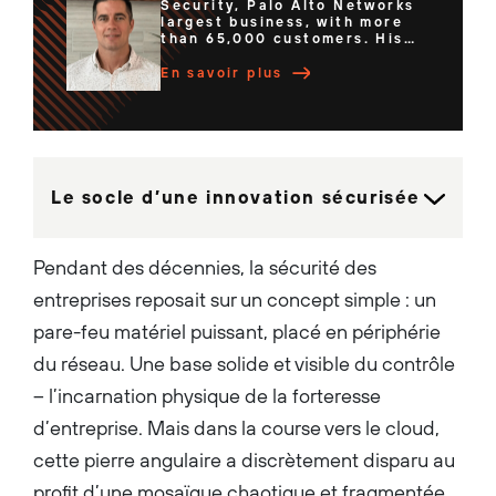
Security, Palo Alto Networks
largest business, with more
than 65,000 customers. His
team of expert technologists
have delivered Hardware and
En savoir plus
Software Firewalls, Cloud-
native services, and the
highly regarded PAN-OS
operating system. These
platforms consistently rank
#1 in market share and have
been recognized as Leaders in
Le socle d’une innovation sécurisée
the Gartner Magic Quadrant
for Firewalls for 12
consecutive years. He is a
dynamic leader that is
Pendant des décennies, la sécurité des
passionate about building
high performing teams that
entreprises reposait sur un concept simple : un
innovate and execute to
establish strong
pare-feu matériel puissant, placé en périphérie
differentiation and leadership
in the market. Rich is a holder
du réseau. Une base solide et visible du contrôle
of several U.S patents, has
co-authored 2 books on
– l’incarnation physique de la forteresse
Network Security, and has
won numerous nationally
d’entreprise. Mais dans la course vers le cloud,
recognized awards for
leadership and innovation....
cette pierre angulaire a discrètement disparu au
profit d’une mosaïque chaotique et fragmentée