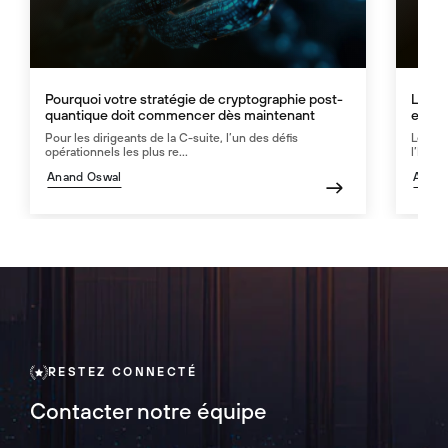
Pourquoi votre stratégie de cryptographie post-
La por
quantique doit commencer dès maintenant
est vo
Pour les dirigeants de la C-suite, l’un des défis
Le nav
opérationnels les plus re...
l’IA – e
Anand Oswal
Anand
RESTEZ CONNECTÉ
Contacter notre équipe