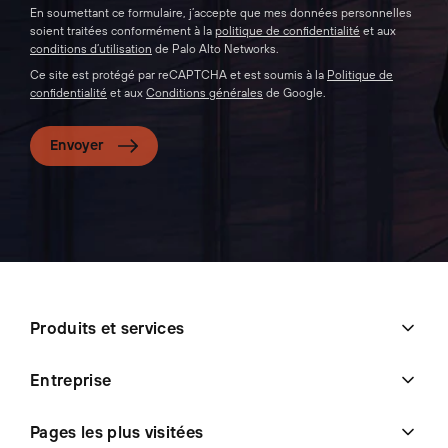
En soumettant ce formulaire, j’accepte que mes données personnelles
soient traitées conformément à la
politique de confidentialité
et aux
conditions d’utilisation
de Palo Alto Networks.
Ce site est protégé par reCAPTCHA et est soumis à la
Politique de
confidentialité
et aux
Conditions générales
de Google.
Envoyer
Produits et services
Entreprise
Pages les plus visitées