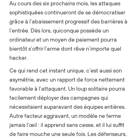
Switzerland-based luxury
Au cours des six prochains mois, les attaques
goods holding company.
Previously, he served on the
sophistiquées continueront de se démocratiser
boards of SoftBank Group
Corp., Airtel, Aviva, Sprint
grâce à l’abaissement progressif des barrières à
Corp., Colgate-Palmolive Inc.,
Tipping Point and Yahoo!
l’entrée. Dès lors, quiconque possède un
Japan, among others. He holds
an M.B.A. in business
ordinateur et un moyen de paiement pourra
administration from
Northeastern University, an
bientôt s’offrir l’arme dont rêve n’importe quel
M.S. in finance from Boston
College, and a B. Tech. in
hacker.
electrical engineering from
the Institute of Technology at
Ce qui rend cet instant unique, c’est aussi son
Banaras Hindu University. He
has received numerous awards
asymétrie, avec un rapport de force nettement
for leadership and influence
shaping the culture of Palo
favorable à l’attaquant. Un loup solitaire pourra
Alto Networks including
Newsweek's Most Loved
facilement déployer des campagnes qui
Workplaces (2023, 2022,
2021), CRN’s Top 100
nécessitaient auparavant des équipes entières.
Executives “Most influential”,
Comparably’s Annual list of
Autre facteur aggravant, un modèle ne ferme
Best CEOs for Women, with a
score of 100 on the Disability
jamais l’œil : il apprend sans cesse, et il lui suffit
Equality Index (2023, 2022),
and HRC Best Places for
de faire mouche une seule fois. Les défenseurs,
LGBTQ+ Equality (2022)....