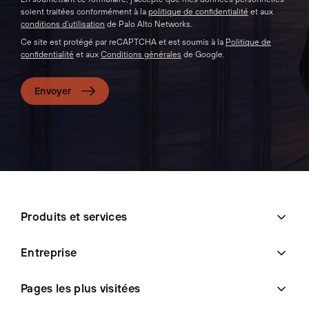
soient traitées conformément à la
politique de confidentialité
et aux
conditions d’utilisation
de Palo Alto Networks.
Ce site est protégé par reCAPTCHA et est soumis à la
Politique de
confidentialité
et aux
Conditions générales
de Google.
Envoyer
Produits et services
Entreprise
Pages les plus visitées