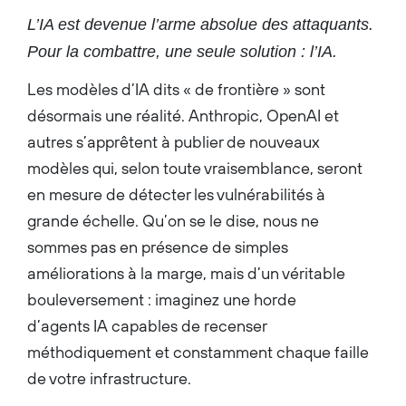
governments around the
L’IA est devenue l’arme absolue des attaquants.
world. Before joining Palo
Alto Networks in 2018, Mr.
Pour la combattre, une seule solution : l’IA.
Arora served as president and
chief operating officer of
SoftBank Group Corp. Prior to
Les modèles d’IA dits « de frontière » sont
that, Mr. Arora spent ten
years at Google, Inc. as a
désormais une réalité. Anthropic, OpenAI et
senior executive, where he
was senior vice president and
autres s’apprêtent à publier de nouveaux
chief business officer,
president of global sales
modèles qui, selon toute vraisemblance, seront
operations and business
development, and president of
en mesure de détecter les vulnérabilités à
Europe, the Middle East and
Africa. His career also
grande échelle. Qu’on se le dise, nous ne
includes serving as chief
marketing officer for the T-
sommes pas en présence de simples
Mobile International Division
améliorations à la marge, mais d’un véritable
of Deutsche Telekom AG, and
chief executive officer and
bouleversement : imaginez une horde
founder of T-Motion PLC,
which merged with T-Mobile
d’agents IA capables de recenser
International in 2002. Nikesh
Arora serves on the board of
méthodiquement et constamment chaque faille
Uber Technologies, Inc., and
as a non-executive director of
de votre infrastructure.
Compagnie Financière
Richemont S.A., a public