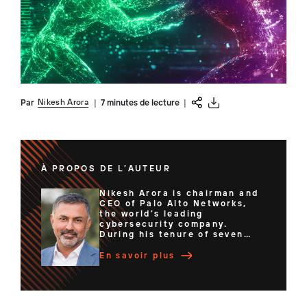
Nikesh Arora
Par
|
7 minutes de lecture
|
À PROPOS DE L’AUTEUR
Nikesh Arora is chairman and
CEO of Palo Alto Networks,
the world’s leading
cybersecurity company.
During his tenure of seven
years, he has led the company
through a major
En savoir plus
transformation to become the
global leader in AI and
cybersecurity, and the
security partner of choice for
enterprise organizations and