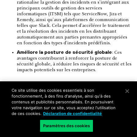
rationalise la gestion des incidents en s'intégrant aux
principaux outils de gestion des services
informatiques (ITSM) tels que ServiceNow, Jira et
Remedy, ainsi qu'aux plateformes de communication
telles que Slack. Cela permet d'accélérer le traitement
et la résolution des incidents en les distribuant
automatiquement aux parties prenantes appropriées
en fonction des types d'incidents prédéfinis.
Améliore la posture de sécurité globale
: Ces
avantages contribuent à renforcer la posture de
sécurité globale, à réduire les risques de sécurité et les
impacts potentiels sur les entreprises.
Ce site utilise des cookies essentiels à son
fonctionnement, à des fins d'analyse, ainsi qu'à des
contenus et publicités personnalisés. En poursuivant
votre navigation sur ce site, vous acceptez l'utilisation
FAQ sur le déploiement et les cas
de ces cookies.
Déclaration de confidentialité
d'utilisation de SOAR
Paramètres des cookies
Quelle est la différence entre les