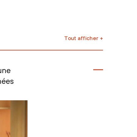
Tout afficher +
 une
nées