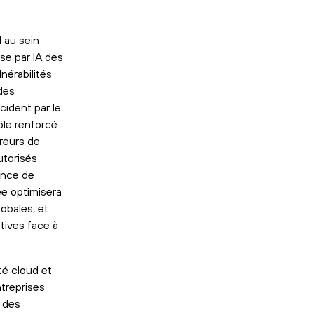
 au sein
yse par IA des
nérabilités
des
cident par le
ôle renforcé
rreurs de
utorisés
ence de
ée optimisera
globales, et
atives face à
té cloud et
treprises
t des