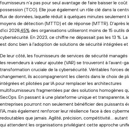
fournisseurs n’a pas pour seul avantage de faire baisser le coût 
possession (TCO). Elle joue également un rôle clé dans la centra
flux de données, laquelle réduit à quelques minutes seulement 
moyens de détection (MTTD) et de réponse (MTTR). D’après les
d’ici 2028,
45%
des organisations utiliseront moins de 15 outils d
cybersécurité. En 2023, ce chiffre ne dépassait pas les 13 %. L
est donc bien à l’adoption de solutions de sécurité intégrées et 
De leur côté, les fournisseurs de services de sécurité managés
les revendeurs à valeur ajoutée (VAR) se trouveront à l’avant-g
transformation cruciale de la cybersécurité. Véritables forces d
changement, ils accompagneront les clients dans le choix de p
intégrées et pilotées par IA pour remplacer les architectures
multifournisseurs fragmentées par des solutions homogènes qui 
SecOps. En passant à une plateforme unique et transparente, l
entreprises pourront non seulement bénéficier des puissants é
l’IA, mais également renforcer leur résilience face à des cyber
redoutables que jamais. Agilité, précision, compétitivité… autan
qui attendent les organisations privilégiant cette approche unifi