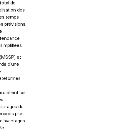
total de
lisation des
les temps
 prévisions,
e
a tendance
simplifiées.
 (MSSP) et
arde d’une
e
lateformes
unifient les
es
clairages de
menaces plus
t d’avantages
ée.