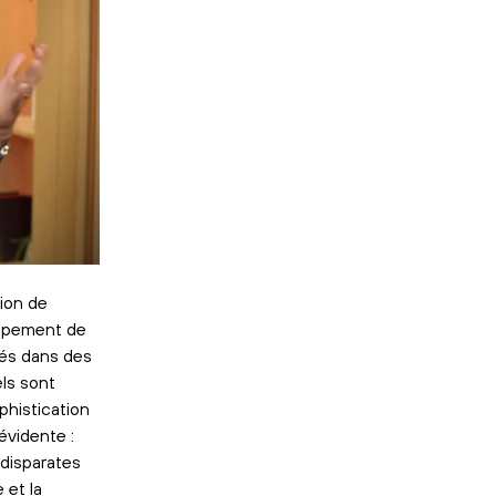
ion de
oppement de
gés dans des
ls sont
phistication
évidente :
 disparates
 et la