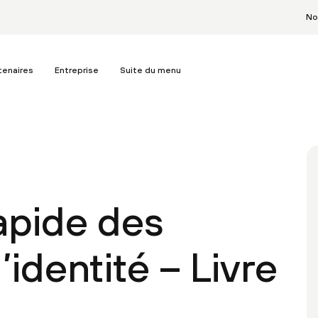
No
tenaires
Entreprise
Suite du menu
apide des
l’identité – Livre