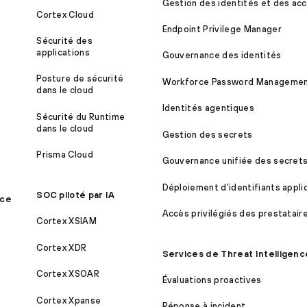
Gestion des identités et des acc
Cortex Cloud
Endpoint Privilege Manager
Sécurité des
applications
Gouvernance des identités
Posture de sécurité
Workforce Password Manageme
dans le cloud
Identités agentiques
Sécurité du Runtime
dans le cloud
Gestion des secrets
Prisma Cloud
Gouvernance unifiée des secret
Déploiement d’identifiants appli
SOC piloté par IA
ice
Accès privilégiés des prestatair
Cortex XSIAM
Cortex XDR
Services de Threat Intelligenc
Cortex XSOAR
Évaluations proactives
Cortex Xpanse
Réponse à incident