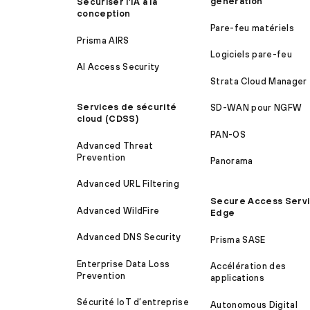
génération
Sécuriser l’IA à la
conception
Pare-feu matériels
Prisma AIRS
Logiciels pare-feu
AI Access Security
Strata Cloud Manager
Services de sécurité
SD-WAN pour NGFW
cloud (CDSS)
PAN-OS
Advanced Threat
Prevention
Panorama
Advanced URL Filtering
Secure Access Serv
Advanced WildFire
Edge
Advanced DNS Security
Prisma SASE
Enterprise Data Loss
Accélération des
Prevention
applications
Sécurité IoT d’entreprise
Autonomous Digital