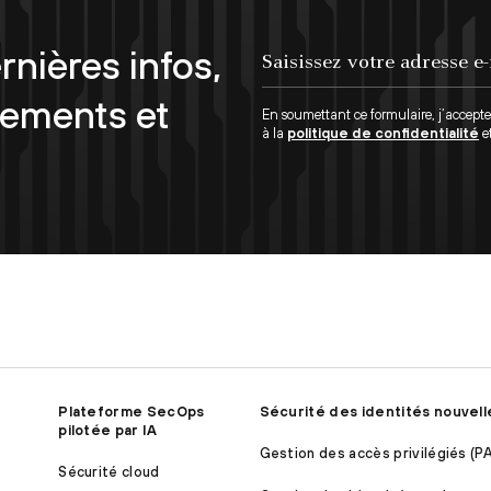
rnières infos,
Saisissez votre adresse e-mail...
nements et
En soumettant ce formulaire, j’accept
à la
politique de confidentialité
e
Plateforme SecOps
Sécurité des identités nouvell
pilotée par IA
Gestion des accès privilégiés (P
Sécurité cloud