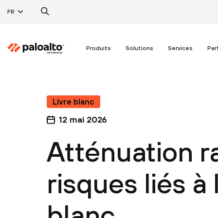
FR
Produits
Solutions
Services
Par
Livre blanc
12 mai 2026
Atténuation r
risques liés à 
blanc