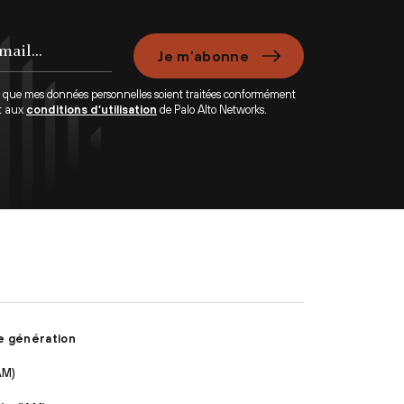
Je m’abonne
e que mes données personnelles soient traitées conformément
t aux
conditions d’utilisation
de Palo Alto Networks.
e génération
AM)