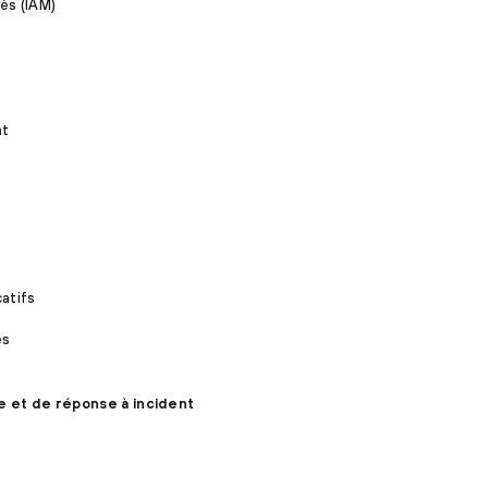
ès (IAM)
nt
s
catifs
es
e et de réponse à incident