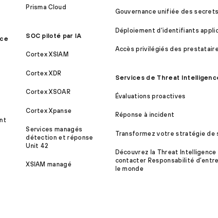
Prisma Cloud
Gouvernance unifiée des secret
Déploiement d’identifiants appli
SOC piloté par IA
ice
Accès privilégiés des prestatair
Cortex XSIAM
Cortex XDR
Services de Threat Intelligenc
Cortex XSOAR
Évaluations proactives
Cortex Xpanse
Réponse à incident
nt
Services managés
Transformez votre stratégie de 
détection et réponse
Unit 42
Découvrez la Threat Intelligence
contacter Responsabilité d’entre
XSIAM managé
le monde