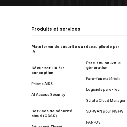
Produits et services
Plateforme de sécurité du réseau pilotée par
IA
Pare-feu nouvelle
génération
Sécuriser l’IA à la
conception
Pare-feu matériels
Prisma AIRS
Logiciels pare-feu
AI Access Security
Strata Cloud Manager
Services de sécurité
SD-WAN pour NGFW
cloud (CDSS)
PAN-OS
Advanced Threat