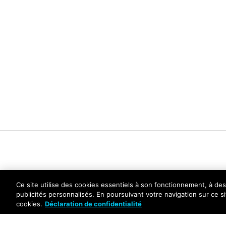
Ce site utilise des cookies essentiels à son fonctionnement, à des
publicités personnalisés. En poursuivant votre navigation sur ce si
cookies.
Déclaration de confidentialité
Politique de confidentialité
Trust Center
Conditions g
Copyright © 2026 Palo Alto Networks. Tous droits r