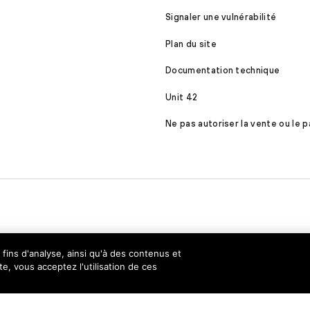
Signaler une vulnérabilité
Plan du site
Documentation technique
Unit 42
Ne pas autoriser la vente ou le
 fins d'analyse, ainsi qu'à des contenus et
te, vous acceptez l'utilisation de ces
énérales d'utilisation
Documents
éservés