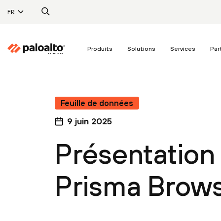
FR
Produits
Solutions
Services
Par
Feuille de données
9 juin 2025
Présentation 
Prisma Brow