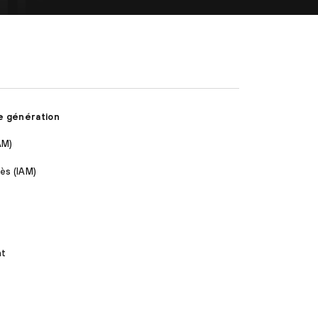
e génération
AM)
ès (IAM)
nt