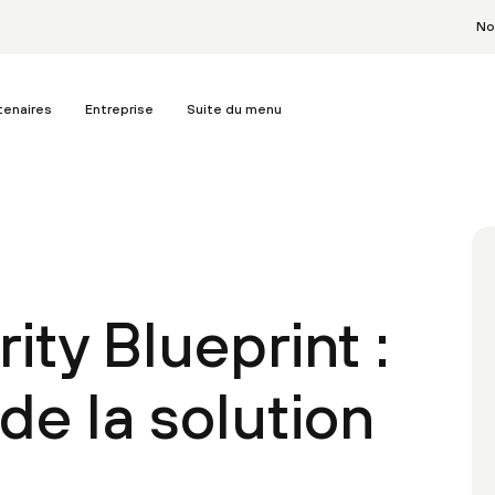
No
tenaires
Entreprise
Suite du menu
ity Blueprint :
de la solution