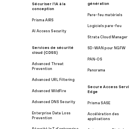
génération
Sécuriser l’IA à la
conception
Pare-feu matériels
Prisma AIRS
Logiciels pare-feu
AI Access Security
Strata Cloud Manager
Services de sécurité
SD-WAN pour NGFW
cloud (CDSS)
PAN-OS
Advanced Threat
Prevention
Panorama
Advanced URL Filtering
Secure Access Serv
Advanced WildFire
Edge
Advanced DNS Security
Prisma SASE
Enterprise Data Loss
Accélération des
Prevention
applications
Sécurité IoT d’entreprise