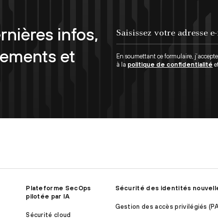
rnières infos,
Saisissez votre adresse e-mail...
nements et
En soumettant ce formulaire, j’accept
à la
politique de confidentialité
e
Plateforme SecOps
Sécurité des identités nouvell
pilotée par IA
Gestion des accès privilégiés (P
Sécurité cloud