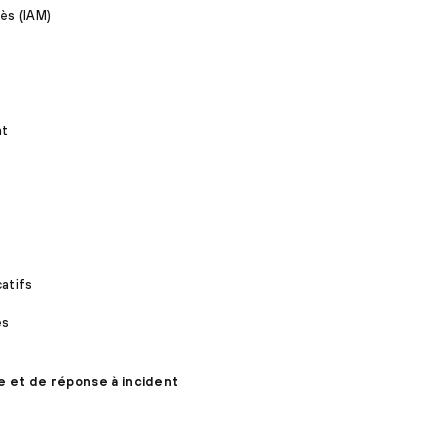
ès (IAM)
nt
s
catifs
es
e et de réponse à incident