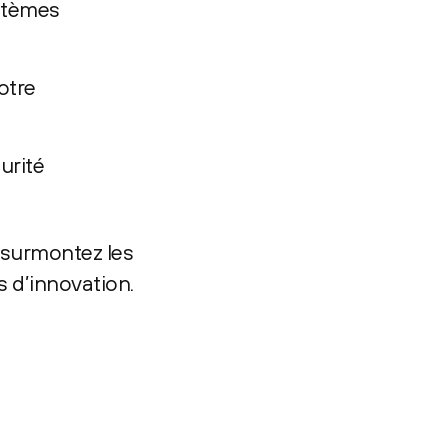
ystèmes
otre
urité
s surmontez les
s d’innovation.