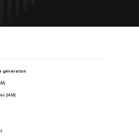
e génération
AM)
ès (IAM)
nt