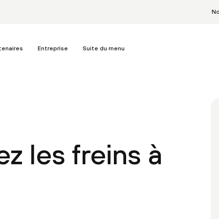
No
tenaires
Entreprise
Suite du menu
ez les freins à