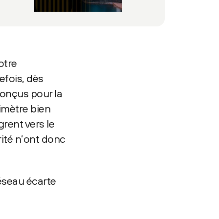
otre
efois, dès
conçus pour la
rimètre bien
grent vers le
rité n’ont donc
éseau écarte