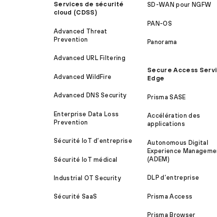
Services de sécurité
SD-WAN pour NGFW
cloud (CDSS)
PAN-OS
Advanced Threat
Prevention
Panorama
Advanced URL Filtering
Secure Access Serv
Advanced WildFire
Edge
Advanced DNS Security
Prisma SASE
Enterprise Data Loss
Accélération des
Prevention
applications
Sécurité IoT d’entreprise
Autonomous Digital
Experience Manageme
(ADEM)
Sécurité IoT médical
DLP d’entreprise
Industrial OT Security
Prisma Access
Sécurité SaaS
Prisma Browser