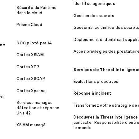
Identités agentiques
Sécurité du Runtime
dans le cloud
Gestion des secrets
Prisma Cloud
Gouvernance unifiée des secret
Déploiement d’identifiants appli
SOC piloté par IA
ice
Accès privilégiés des prestatair
Cortex XSIAM
Cortex XDR
Services de Threat Intelligenc
Cortex XSOAR
Évaluations proactives
Cortex Xpanse
Réponse à incident
nt
Services managés
Transformez votre stratégie de 
détection et réponse
Unit 42
Découvrez la Threat Intelligence
contacter Responsabilité d’entre
XSIAM managé
le monde