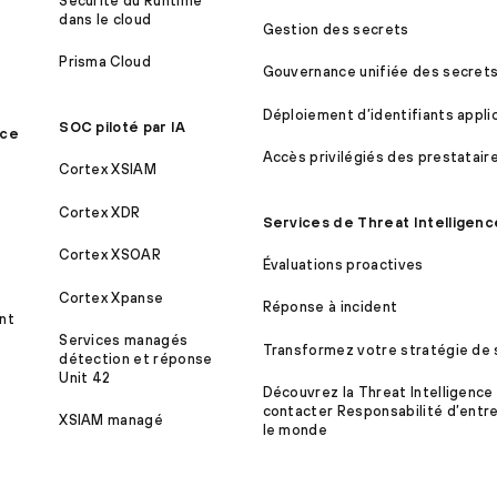
Sécurité du Runtime
dans le cloud
Gestion des secrets
Prisma Cloud
Gouvernance unifiée des secret
Déploiement d’identifiants appli
SOC piloté par IA
ice
Accès privilégiés des prestatair
Cortex XSIAM
Cortex XDR
Services de Threat Intelligenc
Cortex XSOAR
Évaluations proactives
Cortex Xpanse
Réponse à incident
nt
Services managés
Transformez votre stratégie de 
détection et réponse
Unit 42
Découvrez la Threat Intelligence
contacter Responsabilité d’entre
XSIAM managé
le monde