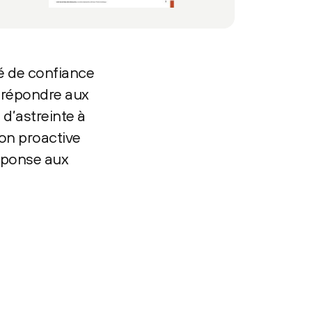
té de confiance
r répondre aux
 d’astreinte à
ion proactive
éponse aux