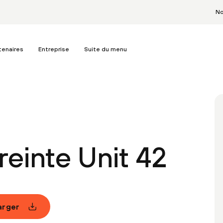
No
tenaires
Entreprise
Suite du menu
reinte Unit 42
arger