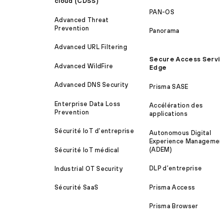
cloud (CDSS)
PAN-OS
Advanced Threat
Prevention
Panorama
Advanced URL Filtering
Secure Access Serv
Advanced WildFire
Edge
Advanced DNS Security
Prisma SASE
Enterprise Data Loss
Accélération des
Prevention
applications
Sécurité IoT d’entreprise
Autonomous Digital
Experience Manageme
(ADEM)
Sécurité IoT médical
DLP d’entreprise
Industrial OT Security
Prisma Access
Sécurité SaaS
Prisma Browser