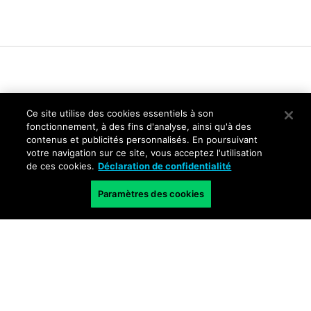
Ce site utilise des cookies essentiels à son
fonctionnement, à des fins d'analyse, ainsi qu'à des
contenus et publicités personnalisés. En poursuivant
Politique de confidentialité
votre navigation sur ce site, vous acceptez l'utilisation
de ces cookies.
Déclaration de confidentialité
Trust Center
Conditions générales d'utilisation
Paramètres des cookies
Documents
Copyright © 2026 Palo Alto Networks. Tous droits réservés
FR