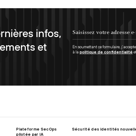
rnières infos,
Saisissez votre adresse e-mail...
nements et
En soumettant ce formulaire, j’accept
à la
politique de confidentialité
e
Plateforme SecOps
Sécurité des identités nouvell
pilotée par IA