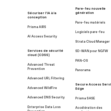
Pare-feu nouvelle
génération
Sécuriser l’IA à la
conception
Pare-feu matériels
Prisma AIRS
Logiciels pare-feu
AI Access Security
Strata Cloud Manager
Services de sécurité
SD-WAN pour NGFW
cloud (CDSS)
PAN-OS
Advanced Threat
Prevention
Panorama
Advanced URL Filtering
Secure Access Serv
Advanced WildFire
Edge
Advanced DNS Security
Prisma SASE
Enterprise Data Loss
Accélération des