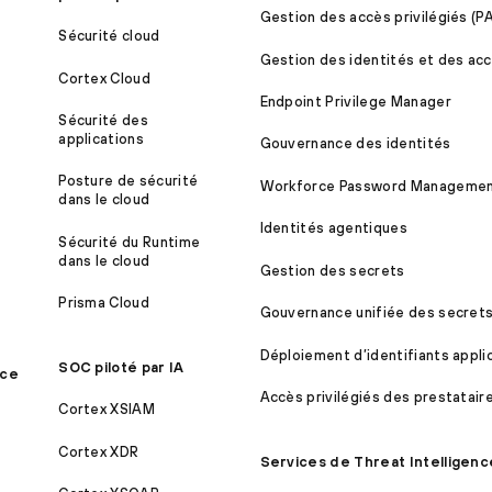
Gestion des accès privilégiés (P
Sécurité cloud
Gestion des identités et des acc
Cortex Cloud
Endpoint Privilege Manager
Sécurité des
applications
Gouvernance des identités
Posture de sécurité
Workforce Password Manageme
dans le cloud
Identités agentiques
Sécurité du Runtime
dans le cloud
Gestion des secrets
Prisma Cloud
Gouvernance unifiée des secret
Déploiement d’identifiants appli
SOC piloté par IA
ice
Accès privilégiés des prestatair
Cortex XSIAM
Cortex XDR
Services de Threat Intelligenc