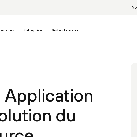
No
tenaires
Entreprise
Suite du menu
 Application
solution du
ource