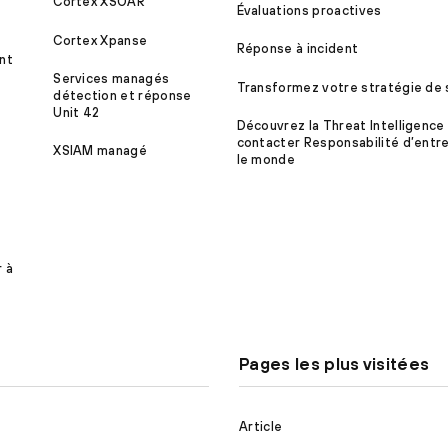
Cortex XSOAR
Évaluations proactives
Cortex Xpanse
Réponse à incident
nt
Services managés
Transformez votre stratégie de 
détection et réponse
Unit 42
Découvrez la Threat Intelligence
contacter Responsabilité d’entre
XSIAM managé
le monde
r à
Pages les plus visitées
Article