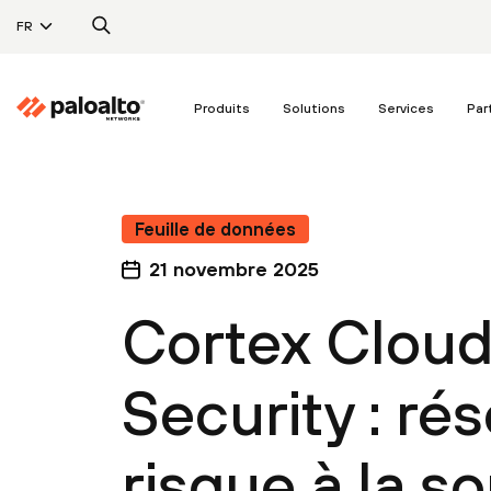
FR
Produits
Solutions
Services
Par
Feuille de données
21 novembre 2025
Cortex Cloud
Security : ré
risque à la s