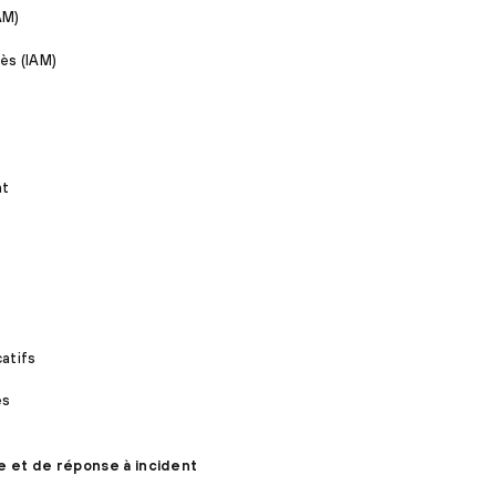
AM)
ès (IAM)
nt
s
catifs
es
e et de réponse à incident