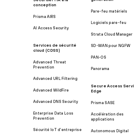
conception
Pare-feu matériels
Prisma AIRS
Logiciels pare-feu
AI Access Security
Strata Cloud Manager
Services de sécurité
SD-WAN pour NGFW
cloud (CDSS)
PAN-OS
Advanced Threat
Prevention
Panorama
Advanced URL Filtering
Secure Access Serv
Advanced WildFire
Edge
Advanced DNS Security
Prisma SASE
Enterprise Data Loss
Accélération des
Prevention
applications
Sécurité IoT d’entreprise
Autonomous Digital