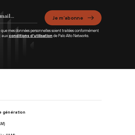
Je m’abonne
e que mes données personnelles soient traitées conformément
t aux
conditions d’utilisation
de Palo Alto Networks.
e génération
AM)