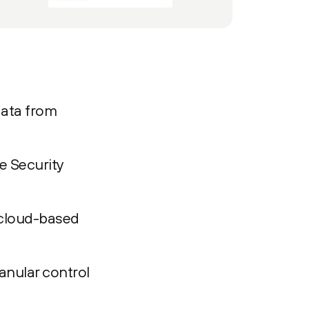
data from
e Security
 cloud-based
ranular control