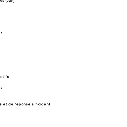
ès (IAM)
nt
s
catifs
es
e et de réponse à incident