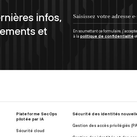
rnières infos,
Saisissez votre adresse e-mail...
nements et
En soumettant ce formulaire, j’accept
à la
politique de confidentialité
e
Plateforme SecOps
Sécurité des identités nouvell
pilotée par IA
Gestion des accès privilégiés (P
Sécurité cloud