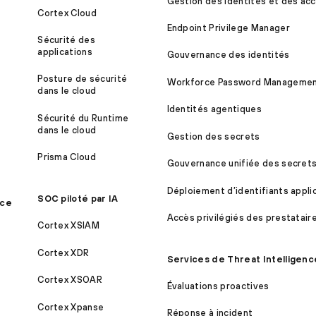
Gestion des identités et des acc
Cortex Cloud
Endpoint Privilege Manager
Sécurité des
applications
Gouvernance des identités
Posture de sécurité
Workforce Password Manageme
dans le cloud
Identités agentiques
Sécurité du Runtime
dans le cloud
Gestion des secrets
Prisma Cloud
Gouvernance unifiée des secret
Déploiement d’identifiants appli
SOC piloté par IA
ice
Accès privilégiés des prestatair
Cortex XSIAM
Cortex XDR
Services de Threat Intelligenc
Cortex XSOAR
Évaluations proactives
Cortex Xpanse
Réponse à incident