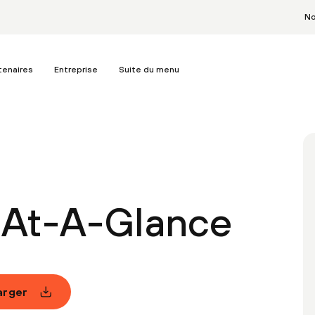
No
tenaires
Entreprise
Suite du menu
g At-A-Glance
arger