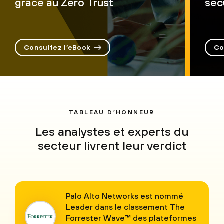
grâce au Zero Trust
séc
Consultez l’eBook
Co
TABLEAU D’HONNEUR
Les analystes et experts du
secteur livrent leur verdict
Palo Alto Networks est nommé
Leader dans le classement The
Forrester Wave™ des plateformes