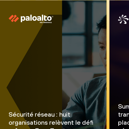
Sum
Sécurité réseau : huit
tra
organisations relèvent le défi
pla