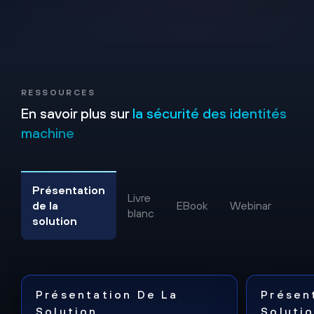
RESSOURCES
En savoir plus sur
la sécurité des identités
machine
Présentation
Livre
Rap
de la
EBook
Webinar
blanc
d’an
solution
Présentation De La
Présen
Solution
Soluti