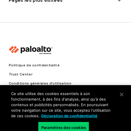
Pages les plus visitées
Politique de confidentialité
Trust Center
Conditions générales d'utilisation
Documents
Ce site utilise des cookies essentiels à son
fonctionnement, à des fins d'analyse, ainsi qu'à des
contenus et publicités personnalisés. En poursuivant
Copyright © 2026 Palo Alto Networks. Tous droits réservés
votre navigation sur ce site, vous acceptez l'utilisation
de ces cookies.
Déclaration de confidentialité
FR
Paramètres des cookies