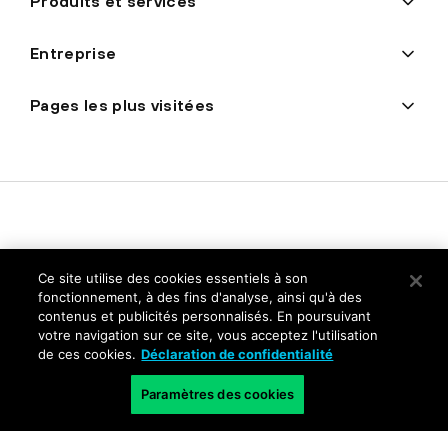
Produits et services
Entreprise
Pages les plus visitées
Ce site utilise des cookies essentiels à son
fonctionnement, à des fins d'analyse, ainsi qu'à des
contenus et publicités personnalisés. En poursuivant
Politique de confidentialité
votre navigation sur ce site, vous acceptez l'utilisation
de ces cookies.
Déclaration de confidentialité
Trust Center
Conditions générales d'utilisation
Paramètres des cookies
Documents