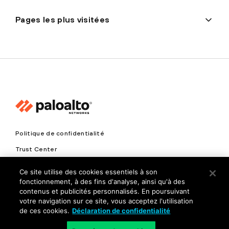
Pages les plus visitées
Politique de confidentialité
Trust Center
Conditions générales d'utilisation
Ce site utilise des cookies essentiels à son
Documents
fonctionnement, à des fins d'analyse, ainsi qu'à des
contenus et publicités personnalisés. En poursuivant
votre navigation sur ce site, vous acceptez l'utilisation
Copyright © 2026 Palo Alto Networks. Tous droits réservés
de ces cookies.
Déclaration de confidentialité
FR